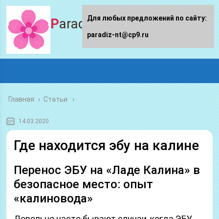
Для любых предложений по сайту:
Paradiz-nt.ru
paradiz-nt@cp9.ru
Главная
›
Статьи
14.03.2020
Где находится эбу на калине
Перенос ЭБУ на «Ладе Калина» в
безопасное место: опыт
«калиновода»
Довольно часто бывают случаи, когда ЭБУ