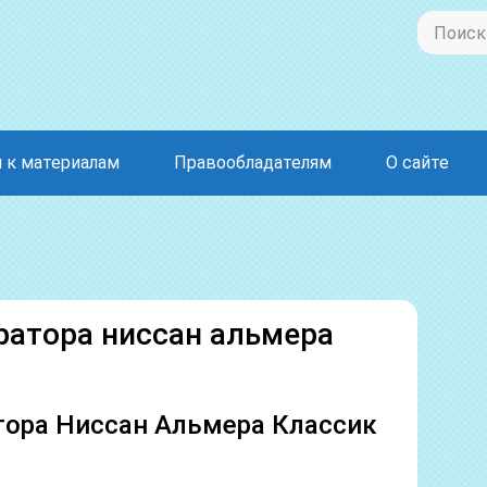
 к материалам
Правообладателям
О сайте
ратора ниссан альмера
тора Ниссан Альмера Классик