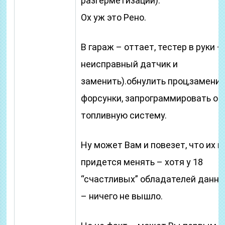
разгерметизации).
Ох уж это Рено.
В гараж – оттает, тестер в руки –
неисправный датчик и
заменить).обнулить проц,замени
форсунки, запрограммировать об
топливную систему.
Ну может Вам и повезет, что их н
придется менять – хотя у 18
“счастливых” обладателей данно
– ничего не вышло.