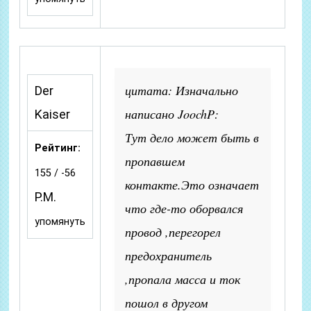
цитата: Изначально
Der
написано JoochP:
Kaiser
Тут дело может быть в
Рейтинг:
пропавшем
155 / -56
контакте.Это означает
P.M.
что где-то оборвался
упомянуть
провод ,перегорел
предохранитель
,пропала масса и ток
пошол в другом