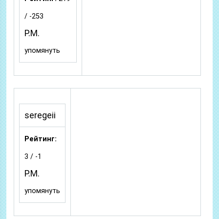
/ -253
P.M.
упомянуть
seregeii
Рейтинг:
3 / -1
P.M.
упомянуть