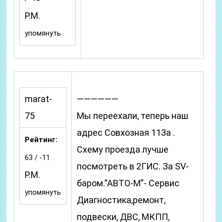
P.M.
упомянуть
marat-
——————
75
Мы переехали, теперь наш
адрес Совхозная 113а .
Рейтинг:
Схему проезда лучше
63 / -11
посмотреть в 2ГИС. За SV-
P.M.
баром.”АВТО-М”- Сервис
упомянуть
Диагностика,ремонт,
подвески, ДВС, МКПП,